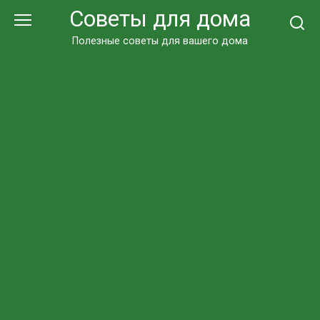
Перейти
Советы для дома
к
контенту
Полезные советы для вашего дома