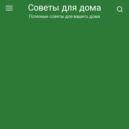
Перейти
Советы для дома
к
контенту
Полезные советы для вашего дома