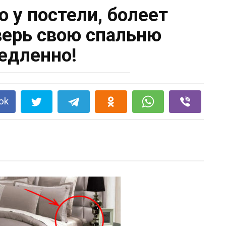
о у постели, болеет
ерь свою спальню
едленно!
ok