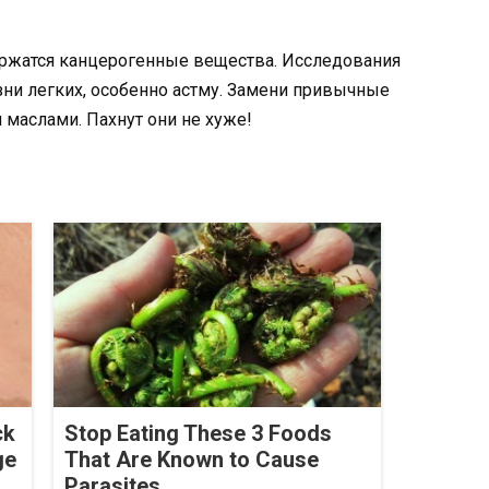
ржатся канцерогенные вещества. Исследования
зни легких, особенно астму. Замени привычные
аслами. Пахнут они не хуже!
ck
Stop Eating These 3 Foods
ge
That Are Known to Cause
Parasites