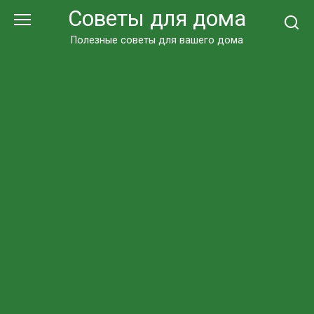
Перейти
Советы для дома
к
контенту
Полезные советы для вашего дома