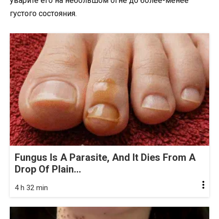
уварите его на небольшом огне до более-менее
густого состояния.
Fungus Is A Parasite, And It Dies From A
Drop Of Plain...
4 h 32 min