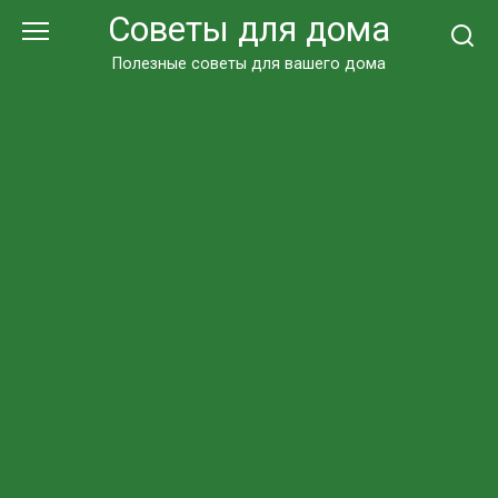
Перейти
Советы для дома
к
контенту
Полезные советы для вашего дома