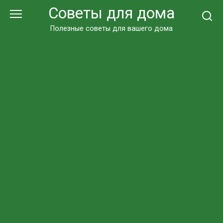
Перейти
Советы для дома
к
контенту
Полезные советы для вашего дома