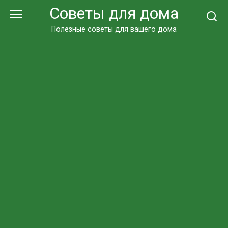
Перейти
Советы для дома
к
контенту
Полезные советы для вашего дома