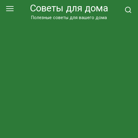
Перейти
Советы для дома
к
контенту
Полезные советы для вашего дома