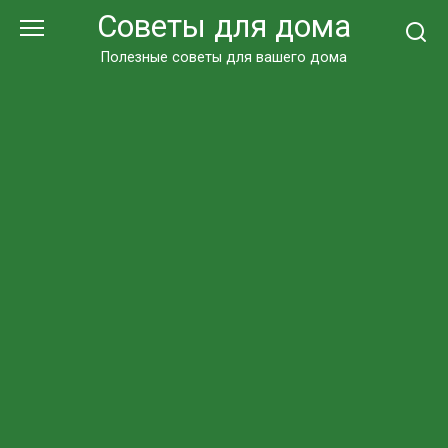
Перейти
Советы для дома
к
контенту
Полезные советы для вашего дома