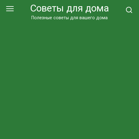
Перейти
Советы для дома
к
контенту
Полезные советы для вашего дома