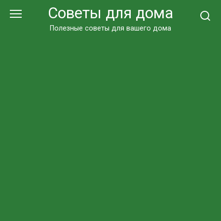
Перейти
Советы для дома
к
контенту
Полезные советы для вашего дома