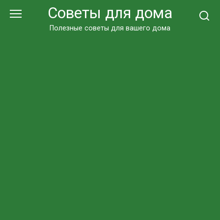
Перейти
Советы для дома
к
контенту
Полезные советы для вашего дома