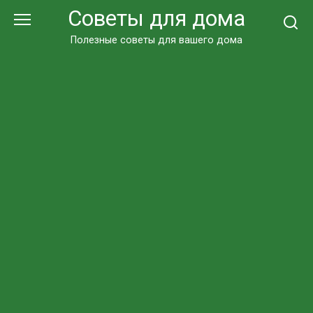
Перейти
Советы для дома
к
контенту
Полезные советы для вашего дома