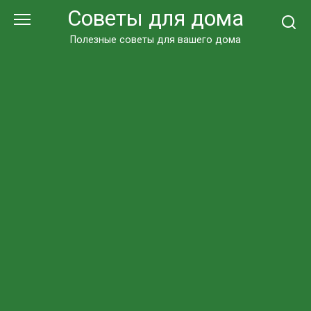
Перейти
Советы для дома
к
контенту
Полезные советы для вашего дома