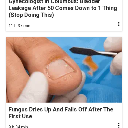
Gynecologist in Columbus: Bladder
Leakage After 50 Comes Down to 1 Thing
(Stop Doing This)
11 h 37 min
Fungus Dries Up And Falls Off After The
First Use
9 h 34 min