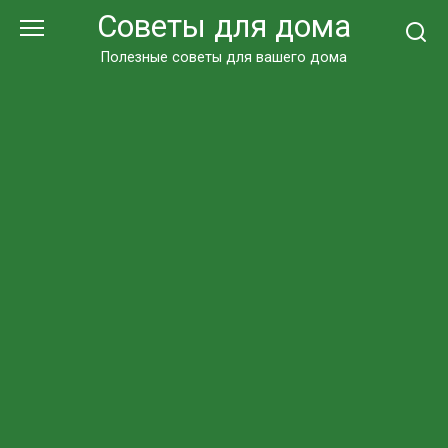
Перейти
Советы для дома
к
контенту
Полезные советы для вашего дома