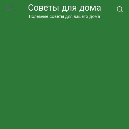
Перейти
Советы для дома
к
контенту
Полезные советы для вашего дома