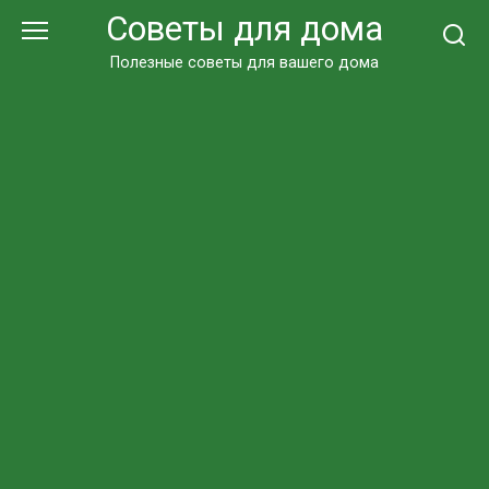
Перейти
Советы для дома
к
контенту
Полезные советы для вашего дома