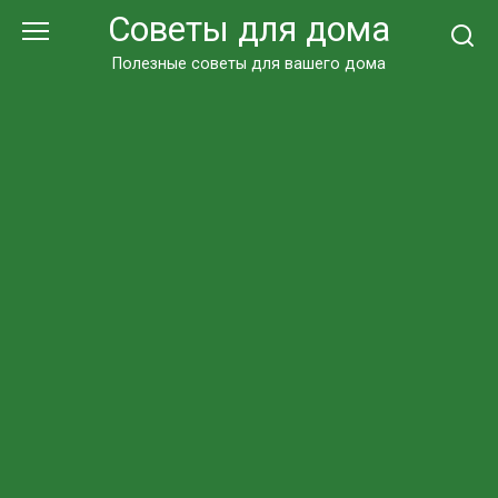
Перейти
Советы для дома
к
контенту
Полезные советы для вашего дома