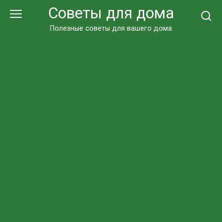
Перейти
Советы для дома
к
контенту
Полезные советы для вашего дома