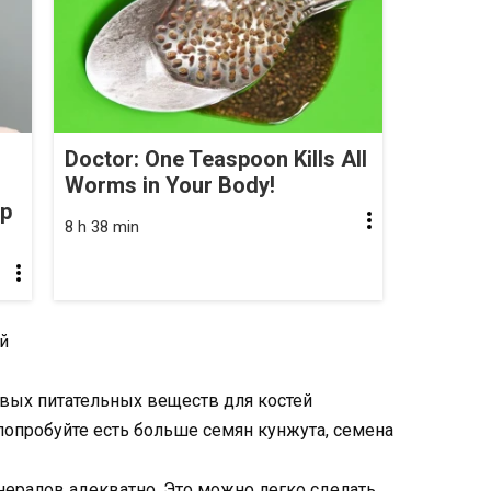
Doctor: One Teaspoon Kills All
Worms in Your Body!
op
8 h 38 min
й
евых питательных веществ для костей
опробуйте есть больше семян кунжута, семена
нералов адекватно. Это можно легко сделать,