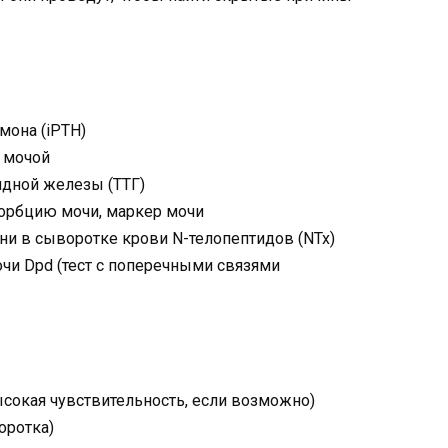
мона (iPTH)
с мочой
дной железы (ТТГ)
езорбцию мочи, маркер мочи
ни в сыворотке крови N-телопептидов (NTx)
очи Dpd (тест с поперечными связями
ысокая чувствительность, если возможно)
оротка)