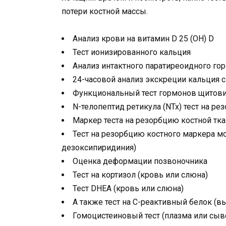
потери костной массы.
Анализ крови на витамин D 25 (OH) D
Тест ионизированного кальция
Анализ интактного паратиреоидного гор
24-часовой анализ экскреции кальция 
Функциональный тест гормонов щитови
N-телопептид ретикула (NTx) тест на р
Маркер теста на резорбцию костной тка
Тест на резорбцию костного маркера м
дезоксипиридиния)
Оценка деформации позвоночника
Тест на кортизол (кровь или слюна)
Тест DHEA (кровь или слюна)
А также тест на С-реактивный белок (в
Гомоцистеиновый тест (плазма или сыв