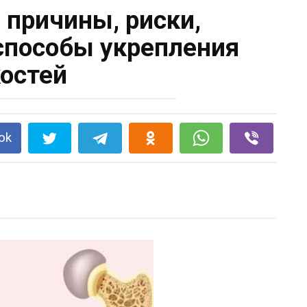
 причины, риски,
 способы укрепления
остей
ok