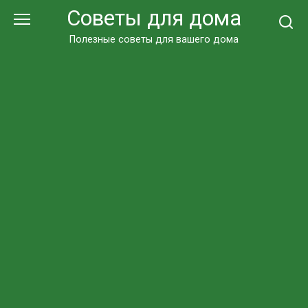
Перейти
Советы для дома
к
контенту
Полезные советы для вашего дома