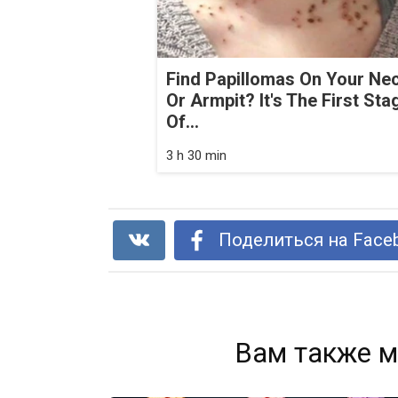
Find Papillomas On Your Ne
Or Armpit? It's The First Sta
Of...
3 h 30 min
Поделиться на Face
Вам также м