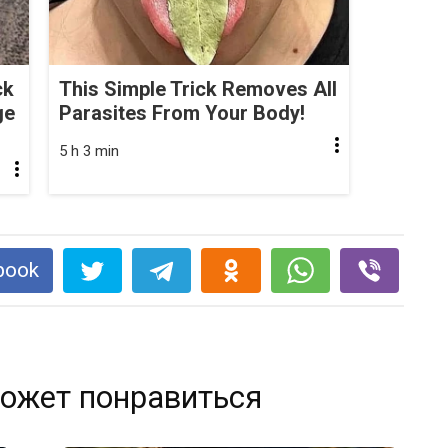
ck
This Simple Trick Removes All
ge
Parasites From Your Body!
5 h 3 min
book
ожет понравиться