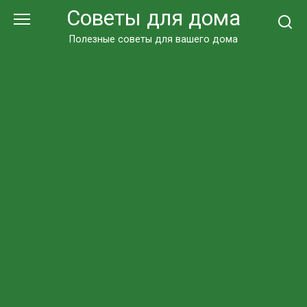
Перейти
Советы для дома
к
контенту
Полезные советы для вашего дома