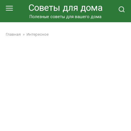
Перейти
Советы для дома
к
контенту
Полезные советы для вашего дома
Главная
»
Интересное