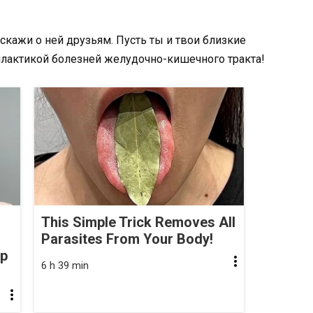
сскажи о ней друзьям. Пусть ты и твои близкие
илактикой болезней желудочно-кишечного тракта!
This Simple Trick Removes All
Parasites From Your Body!
op
6 h 39 min