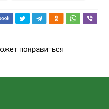
book
ожет понравиться
Отстирать въевшийся запах пота —
элементарно!