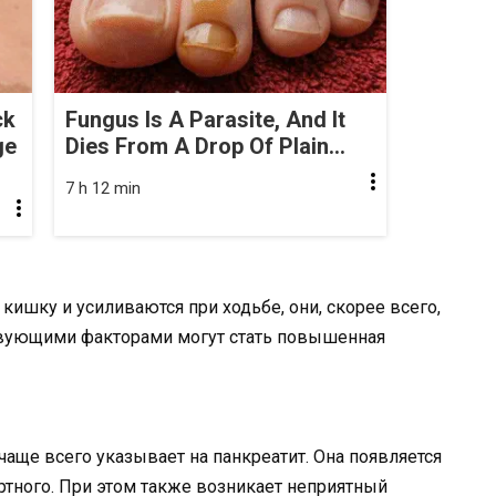
ck
Fungus Is A Parasite, And It
ge
Dies From A Drop Of Plain...
7 h 12 min
ишку и усиливаются при ходьбе, они, скорее всего,
твующими факторами могут стать повышенная
ще всего указывает на панкреатит. Она появляется
ртного. При этом также возникает неприятный