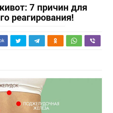
живот: 7 причин для
о реагирования!
ok