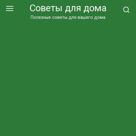
Перейти
Советы для дома
к
контенту
Полезные советы для вашего дома