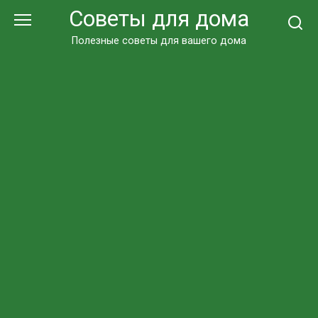
Перейти
Советы для дома
к
контенту
Полезные советы для вашего дома