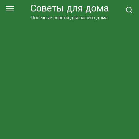
Перейти
Советы для дома
к
контенту
Полезные советы для вашего дома