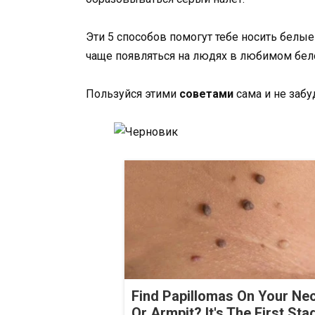
Эти 5 способов помогут тебе носить белые
чаще появляться на людях в любимом бел
Пользуйся этими
советами
сама и не забу
Find Papillomas On Your Ne
Or Armpit? It's The First Sta