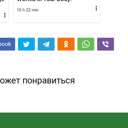
10 h 22 min
book
ожет понравиться
Отстирать въевшийся запах пота —
элементарно!