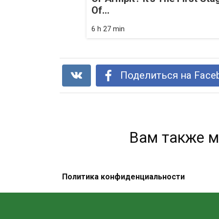
Of...
6 h 27 min
Поделиться на Face
Вам также м
Политика конфиденциальности
Пейте лимонную воду вместо
таблеток, если у вас есть одна из
этих 15 проблем!