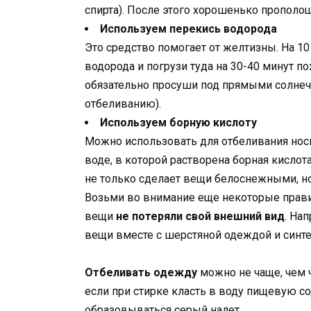
спирта). После этого хорошенько прополощ
Используем перекись водорода
Это средство помогает от желтизны. На 1
водорода и погрузи туда на 30-40 минут 
обязательно просуши под прямыми солнеч
отбеливанию).
Используем борную кислоту
Можно использовать для отбеливания носко
воде, в которой растворена борная кислота
не только сделает вещи белоснежными, но
Возьми во внимание еще некоторые прави
вещи
не потеряли свой внешний вид
. На
вещи вместе с шерстяной одеждой и синте
Отбеливать одежду
можно не чаще, чем ч
если при стирке класть в воду пищевую сод
образовываться серый налет.