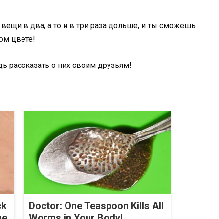
 вещи в два, а то и в три раза дольше, и ты сможешь
ом цвете!
дь рассказать о них своим друзьям!
ck
Doctor: One Teaspoon Kills All
ge
Worms in Your Body!