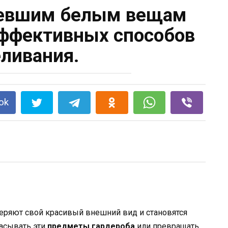
невшим белым вещам
эффективных способов
ливания.
ok
теряют свой красивый внешний вид и становятся
расывать эти
предметы гардероба
или превращать