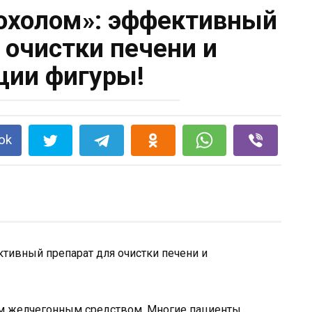
охолом»: эффективный
 очистки печени и
ции фигуры!
ok
м желчегонным средством. Многие пациенты,