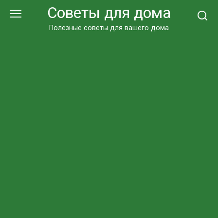
Перейти
Советы для дома
к
контенту
Полезные советы для вашего дома