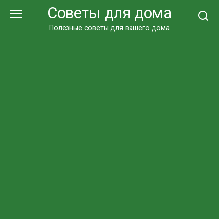
Перейти
Советы для дома
к
контенту
Полезные советы для вашего дома