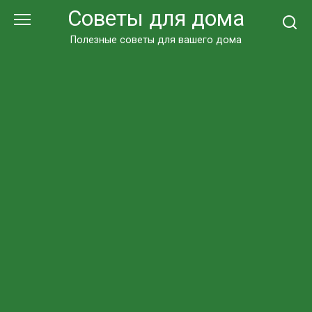
Перейти
Советы для дома
к
контенту
Полезные советы для вашего дома