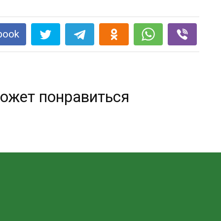
book
ожет понравиться
Отстирать въевшийся запах пота —
элементарно!