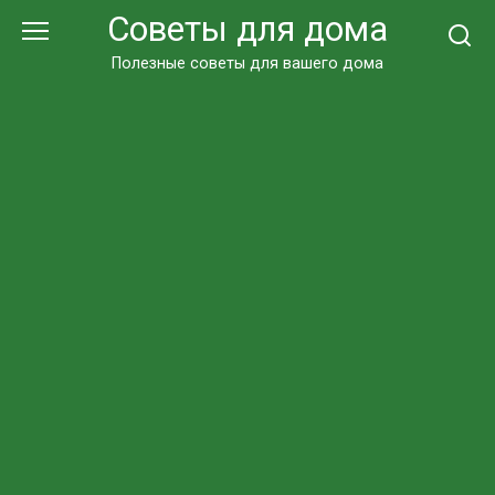
Перейти
Советы для дома
к
контенту
Полезные советы для вашего дома