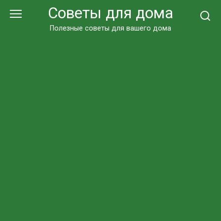
Перейти
Советы для дома
к
контенту
Полезные советы для вашего дома