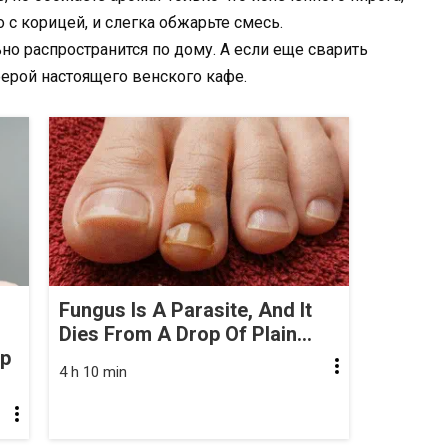
 с корицей, и слегка обжарьте смесь.
о распространится по дому. А если еще сварить
ерой настоящего венского кафе.
Fungus Is A Parasite, And It
Dies From A Drop Of Plain...
op
4 h 10 min