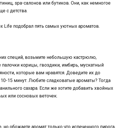
иниц, spa-салонов или бутиков. Они, как немногое
ще с детства.
x Life подобрал пять самых уютных ароматов.
них специй, возьмите небольшую кастрюлю,
е палочки корицы, гвоздики, имбирь, мускатный
яности, которые вам нравятся. Доведите их до
на 10-15 минут. Любите сладковатые ароматы? Тогда
анильного сахара. Если же хотите добавить хвойных
вых или сосновых веточек.
, но обожаете аромат только что испеченного пирога,