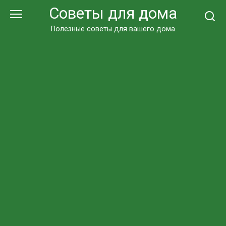
Перейти
Советы для дома
к
контенту
Полезные советы для вашего дома