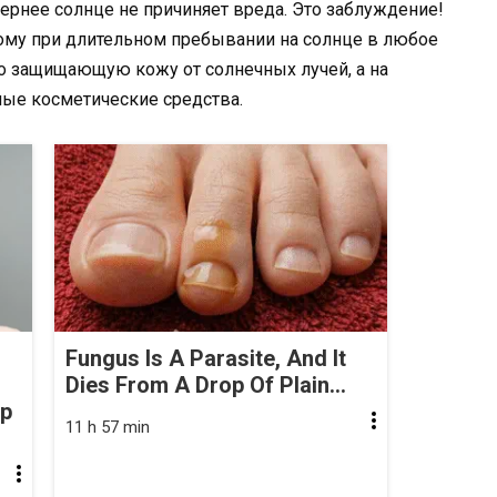
чернее солнце не причиняет вреда. Это заблуждение!
тому при длительном пребывании на солнце в любое
о защищающую кожу от солнечных лучей, а на
ные косметические средства.
Fungus Is A Parasite, And It
Dies From A Drop Of Plain...
op
11 h 57 min