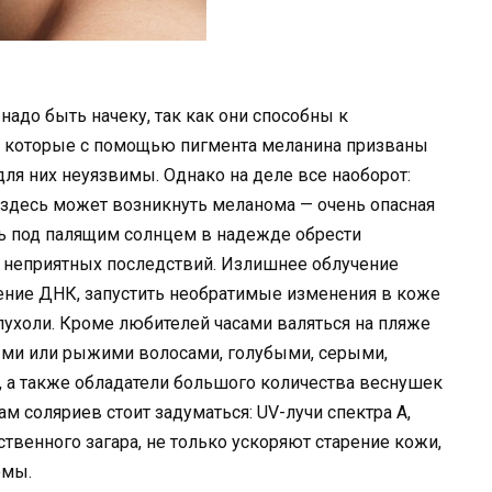
надо быть начеку, так как они способны к
, которые с помощью пигмента меланина призваны
ля них неуязвимы. Однако на деле все наоборот:
 здесь может возникнуть меланома — очень опасная
сь под палящим солнцем в надежде обрести
 неприятных последствий. Излишнее облучение
ние ДНК, запустить необратимые изменения в коже
пухоли. Кроме любителей часами валяться на пляже
ыми или рыжими волосами, голубыми, серыми,
 а также обладатели большого количества веснушек
ам соляриев стоит задуматься: UV-лучи спектра А,
твенного загара, не только ускоряют старение кожи,
омы.