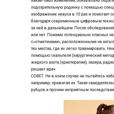
какие-либо изменения, обязательно обрати
подозрительную родинку с помощью специ
изображение невуса в 10 раз и помогает 
благодаря современным цифровым технол
за ней в дальнейшем. После обследования
или нет. Помимо потенциально опасных нев
с«отметинами», расположенными на затылк
тех местах, где их легко травмировать. 
помощью скальпеля (хирургический метод)
жидкого азота (криотерапия), лазера, ради
решает врач.
СОВЕТ. Ни в коем случае не пытайтесь изб
например, прижигая их. Такая самодеятел
рубцов и прочим неприятным последствия