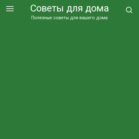
Перейти
Советы для дома
к
контенту
Полезные советы для вашего дома