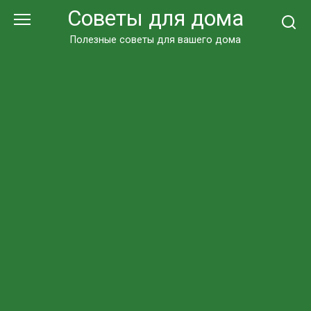
Перейти
Советы для дома
к
контенту
Полезные советы для вашего дома