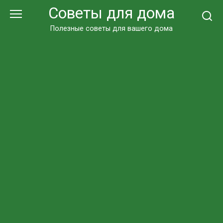
Перейти
Советы для дома
к
контенту
Полезные советы для вашего дома