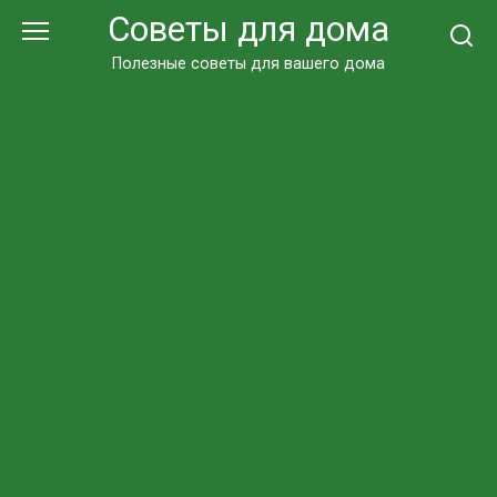
Перейти
Советы для дома
к
контенту
Полезные советы для вашего дома