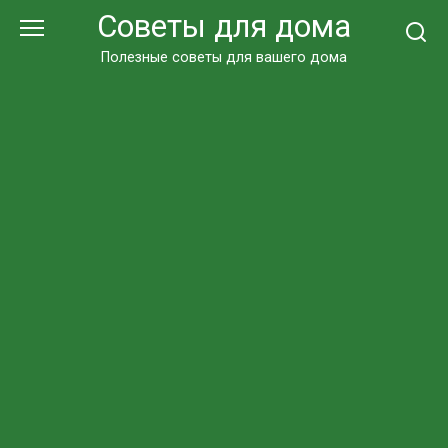
Перейти
Советы для дома
к
контенту
Полезные советы для вашего дома