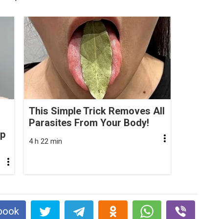
This Simple Trick Removes All
Parasites From Your Body!
op
4 h 22 min
book