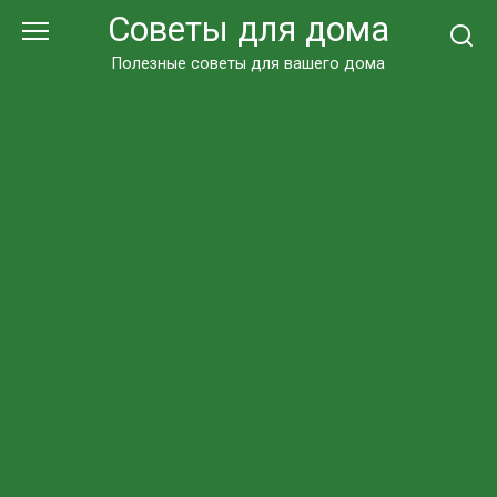
Перейти
Советы для дома
к
контенту
Полезные советы для вашего дома