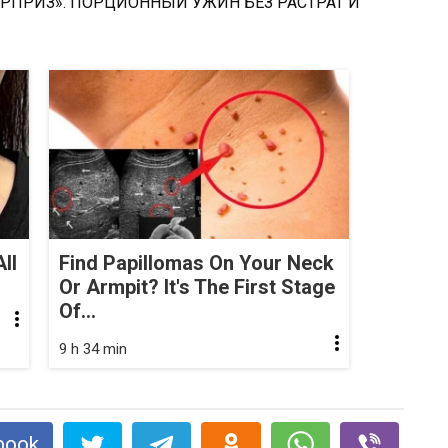
ll
Find Papillomas On Your Neck
Or Armpit? It's The First Stage
Of...
9 h 34 min
book