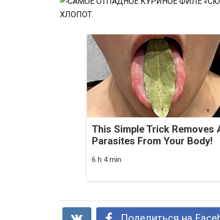
This Simple Trick Removes A
Parasites From Your Body!
6 h 4 min
Поделиться на Face