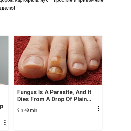
доров, картофель, лук — простые и привычные
неделю!
Fungus Is A Parasite, And It
Dies From A Drop Of Plain...
op
9 h 48 min