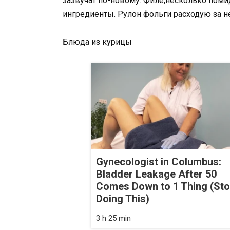
зазвучат по-новому. Филе,несколько поми
ингредиенты. Рулон фольги расходую за 
Блюда из курицы
Gynecologist in Columbus:
Bladder Leakage After 50
Comes Down to 1 Thing (St
Doing This)
3 h 25 min