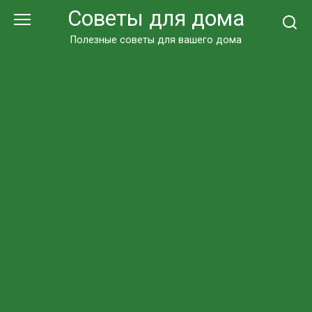
Перейти
Советы для дома
к
контенту
Полезные советы для вашего дома