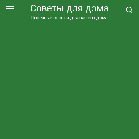
Перейти
Советы для дома
к
контенту
Полезные советы для вашего дома